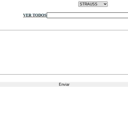
Sector de su preferencia (opcional)
 en el Lote Nº
VER TODOS
Tu mensaje (opcional)